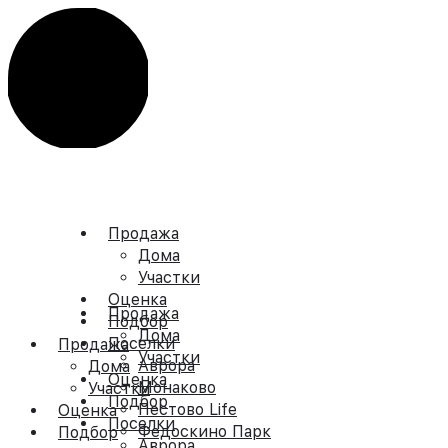
Продажа
Дома
Участки
Оценка
Продажа
Подбор
Дома
Поселки
Продажа
Участки
Аврора
Дома
Оценка
Монаково
Участки
Подбор
Пестово Life
Оценка
Поселки
Федоскино Парк
Подбор
Аврора