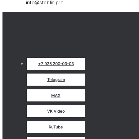
info@steblin.pro.
+7 925 200-03-03
Telegram
MAX
VK Video
RuTube